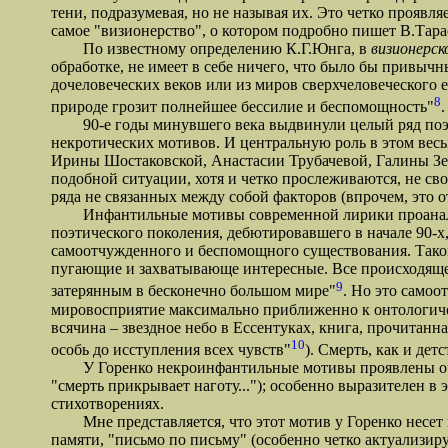
тени, подразумевая, но не называя их. Это четко проявл
самое "визионерство", о котором подробно пишет В.Тарас
По известному определению К.Г.Юнга, в
визионерск
обработке, не имеет в себе ничего, что было бы привыч
дочеловеческих веков или из миров сверхчеловеческого е
8
природе грозит полнейшее бессилие и беспомощность"
90-е годы минувшего века выдвинули целый ряд поэто
некротических мотивов. И центральную роль в этом вес
Ирины Шостаковской, Анастасии Трубачевой, Галины Зе
подобной ситуации, хотя и четко прослеживаются, не сво
ряда не связанных между собой факторов (впрочем, это о
Инфантильные мотивы современной лирики проанализи
поэтического поколения, дебютировавшего в начале 90-х, –
самоотчужденного и беспомощного существования. Такой
пугающие и захватывающе интересные. Все происходящее
9
затерянным в бесконечно большом мире"
. Но это самоо
мировосприятие максимально приближенно к онтологическо
всячина – звездное небо в Ессентуках, книга, прочитанн
10
особь до исступления всех чувств"
). Смерть, как и де
У Горенко некроинфантильные мотивы проявлены очень я
"смерть прикрывает наготу..."); особенно выразителен 
стихотворениях.
Мне представляется, что этот мотив у Горенко несет н
памяти, "письмо по письму" (особенно четко актуализир