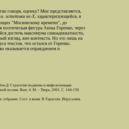
о говоря, оценку? Мне представляется,
.н.
эстетики не-Х
, характеризующейся, в
ующих "Московскому времени", до
я поэтическая фигура Анны Горенко, через
ейся достичь максимума самоадекватности,
ый взгляд, вне контекста. Но это лишь на
а текстов, что остался от Горенко.
ко оказывается оправданием и
ов Д.
Стратегии подмены и мифологизации
й поэзии. Вып. 4. М. – Тверь, 2001. С. 144-150.
е собрание. Сост. и комм. В.Тарасова. Иерусалим,