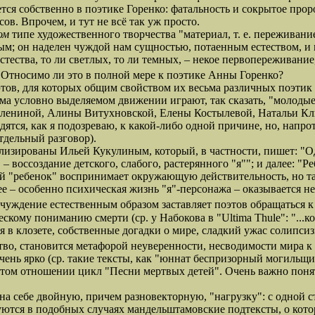
яется собственно в поэтике Горенко: фатальность и сокрытое пр
ов. Впрочем, и тут не всё так уж просто.
ом
типе художественного творчества "материал, т. е. переживан
ным; он наделен чуждой нам сущностью, потаенным естеством, и 
стества, то ли светлых, то ли темных, – некое первопереживани
. Относимо ли это в полной мере к поэтике Анны Горенко?
в, для которых общим свойством их весьма различных поэтик
ьма условно выделяемом движении играют, так сказать, "молоды
лениной, Алины Витухновской, Елены Костылевой, Натальи Клю
дятся, как я подозреваю, к какой-либо одной причине, но, напр
тдельный разговор).
рованы Ильей Кукулиным, который, в частности, пишет: "Од
 воссоздание детского, слабого, растерянного "я""; и далее: "Ре
 "ребенок" воспринимает окружающую действительность, но так
 – особенно психическая жизнь "я"-персонажа – оказывается 
тчуждение естественным образом заставляет поэтов обращаться 
му пониманию смерти (ср. у Набокова в "Ultima Thule": "...ком
ая в клозете, собственные догадки о мире, сладкий ужас солипси
тство, становится метафорой неуверенности, несводимости мира 
рко (ср. такие тексты, как "юннат беспризорный могильщик...
в этом отношении цикл "Песни мертвых детей". Очень важно пон
а себе двойную, причем разновекторную, "нагрузку": с одной с
уются в подобных случаях мандельштамовские подтексты, о кото