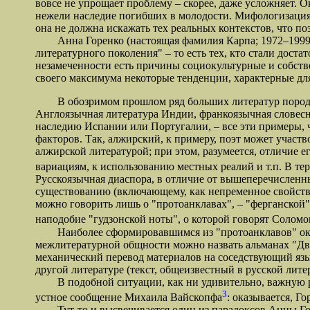
вовсе не упрощает проблему – скорее, даже усложняет. 
нежели наследие погибших в молодости. Мифологизация 
она не должна искажать тех реальных контекстов, что по
Анна Горенко (настоящая фамилия Карпа; 1972–1999) ос
литературного поколения" – то есть тех, кто стали дос
незамеченности есть причины социокультурные и собстве
своего максимума некоторые тенденции, характерные дл
В обозримом прошлом ряд больших литератур породил 
Англоязычная литература Индии, франкоязычная словесн
наследию Испании или Португалии, – все эти примеры, 
факторов. Так, алжирский, к примеру, поэт может участ
алжирской литературой; при этом, разумеется, отличие е
вариациям, к использованию местных реалий и т.п. В 
Русскоязычная диаспора, в отличие от вышеперечисленны
существованию (включающему, как непременное свойство,
можно говорить лишь о "протоанклавах", – "ферганской"
наподобие "гудзонской ноты", о которой говорят Солом
Наиболее сформировавшимся из "протоанклавов" оказы
межлитературной общности можно назвать альманах "Двое
механический перевод материалов на соседствующий язы
другой литературе (текст, общеизвестный в русской лит
В подобной ситуации, как ни удивительно, важную рол
3
устное сообщение Михаила Вайскопфа
: оказывается, Г
Тут-то и высвечивается один из парадоксов Анны Горен