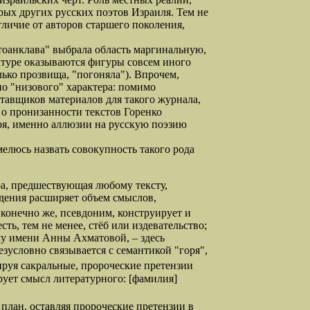
орых других русских поэтов Израиля. Тем не
тличие от авторов старшего поколения,
тоанклава" выбрала область маргинальную,
атуре оказываются фигуры совсем иного
лько прозвища, "погоняла"). Впрочем,
чно "низового" характера: помимо
тавщиков материалов для такого журнала,
и о пронизанности текстов Горенко
оря, именно аллюзии на русскую поэзию
елюсь назвать совокупность такого рода
а, предшествующая любому тексту,
едения расширяет объем смыслов,
, конечно же, псевдоним, конструирует и
сть, тем не менее, стёб или издевательство;
му имени Анны Ахматовой, – здесь
условно связывается с семантикой "горя",
ируя сакральные, пророческие претензии
рует смысл литературного: [фамилия]
лан, оставляя пророческие претензии в