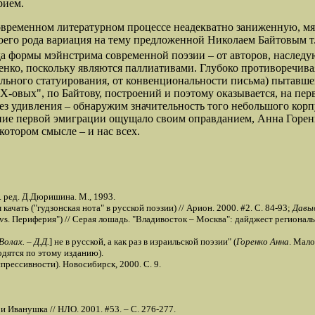
рием.
еменном литературном процессе неадекватно заниженную, мягк
воего рода вариация на тему предложенной Николаем Байтовым т
ода формы мэйнстрима современной поэзии – от авторов, наслед
енко, поскольку являются паллиативами. Глубоко противоречива
ального статуирования, от конвенциональности письма) пытавш
Х-овых", по Байтову, построений и поэтому оказывается, на перв
з удивления – обнаружим значительность того небольшого корпус
ние первой эмиграции ощущало своим оправданием, Анна Горен
котором смысле – и нас всех.
ред. Д.Дюришина. М., 1993.
чать ("гудзонская нота" в русской поэзии) // Арион. 2000. #2. С. 84-93;
Давыд
. Периферия") // Серая лошадь. "Владивосток – Москва": дайджест регионально
Волах. – Д.Д.
] не в русской, а как раз в израильской поэзии" (
Горенко Анна
. Мало
одятся по этому изданию).
прессивности). Новосибирск, 2000. С. 9.
 Иванушка // НЛО. 2001. #53. – С. 276-277.