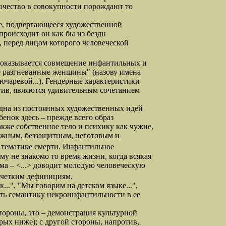
орочество в совокупности порождают то
ие, подвергающееся художественной
происходит он как бы из бездн
е, перед лицом которого человеческой
 оказывается совмещение инфантильных и
е разгневанные женщины" (назову имена
чаревой...). Гендерные характеристики
отив, являются удивительным сочетанием
на из постоянных художественных идей
бенок здесь – прежде всего образ
же собственное тело и психику как чужие,
нежным, беззащитным, неготовым и
к тематике смерти. Инфантильное
у не знакомо то время жизни, когда всякая
зма – <...> доводит молодую человеческую
к четким дефинициям.
", "Мы говорим на детском языке...",
ять семантику некроинфантильности в ее
тороны, это – демонстрация культурной
рых ниже); с другой стороны, напротив,