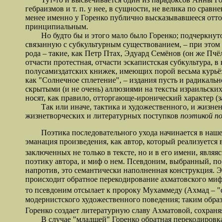
гебраизмов и т. п. у нее, в сущности, не велика по сра
менее именно у Горенко публично высказывавшееся оттор
принципиальным.
Но будто бы и этого мало было Горенко; подчеркнуто о
связанную с субкультурным существованием, – при этом
рода – такие, как Петр Птах, Эдуард Семёнов (он же Пчё
отчасти протестная, отчасти эскапистская субкультура, 
полусамиздатских книжек, имеющих порой весьма курьёз
как "Солнечное сплетение", – издания пусть и радикальн
скрытыми (и не очень) аллюзиями на тексты израильских
носят, как правило, отторгающе-иронический характер 
Так или иначе, тактика и художественного, и жизненно
жизнетворческих и литературных поступков
поэтикой по
Поэтика последовательного ухода начинается в нашем с
эманация произведения, как автор, который реализуется
заключенных не только в тексте, но и в его имени, являя
поэтику автора, и миф о нем. Псевдоним, выбранный, по сл
напротив, это семантически наполненная конструкция. 
происходит обратное перекодирование ахматовского миф
то псевдоним отсылает к пророку Мухаммеду (Ахмад – "
модернистского художественного поведения; таким образ
Горенко создает литературную славу Ахматовой, сохран
В случае "младшей" Горенко обратная перекодировка в