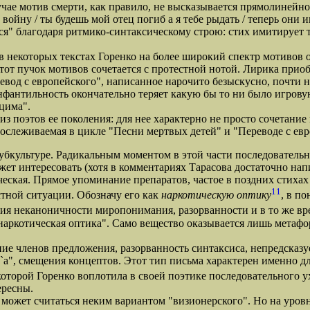
учае мотив смерти, как правило, не высказывается прямолинейно
 войну / ты будешь мой отец погиб а я тебе рыдать / теперь они и
" благодаря ритмико-синтаксическому строю: стих имитирует то
екоторых текстах Горенко на более широкий спектр мотивов о
этот пучок мотивов сочетается с протестной нотой. Лирика прио
евод с европейского", написанное нарочито безыскусно, почти н
оинфантильность окончательно теряет какую бы то ни было игро
цима".
оэтов ее поколения: для нее характерно не просто сочетание м
рослеживаемая в цикле "Песни мертвых детей" и "Переводе с евр
культуре. Радикальным моментом в этой части последовательно
ет интересовать (хотя в комментариях Тарасова достаточно нап
рческая. Прямое упоминание препаратов, частое в поздних стихах 
11
стной ситуации. Обозначу его как
наркотическую оптику
, в п
ция неканоничности миропонимания, разорванности и в то же в
наркотическая оптика". Само вещество оказывается лишь метафор
членов предложения, разорванность синтаксиса, непредсказу
p`а", смещения концептов. Этот тип письма характерен именно д
оторой Горенко воплотила в своей поэтике последовательного у
ересны.
ожет считаться неким вариантом "визионерского". Но на уровн