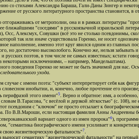
внению со стихами Александра Бараша, Гали-Даны Зингер и некот
жение от русского литературного пространства становится, в о
тгораживаясь от метрополии, она и в рамках литературы "про
 ее ближайшими "соседями" в русскоязычной израильской литер
л), Осс, Алексмух, Совушки (всё это не столько псевдонимы, ско
в которой так или иначе существовала Горенко, не носит однозна
ное наполнение, именно этот круг явился одним из главных пос
ого, но достаточно высоколобого. Конечно же, нельзя забывать 
 и русских поэтов, в том числе не самых известных; кстати гов
(за некоторыми исключениями, – например, Мандельштама).
го поведения Горенко не может не быть значимой для нас. Осм
следовательного ухода.
лучае с имени поэта: "субъект интерпретирует себя как фигур
 в словесном инобытии, и, конечно, любое прочтение его произв
5
сь перифразой этого имени"
. Верно и обратное: имя, а особенно
овам В.Тарасова, "с весёлой и дерзкой лёгкостью" (с. 108), не е
Этот псевдоним с "ключом" не просто отсылает к биографическо
а. По В.В.Мароши, если настоящая фамилия Анны Андреевны без
6
северокавказский вариант одного из имен пророка"
), программ
ом, "семантика биографического имени усиливает и конкретизи
7
яя свою жизнетворческую фатальность"
.
ыносит семантику "жизнетворческой фатальности" на первый п