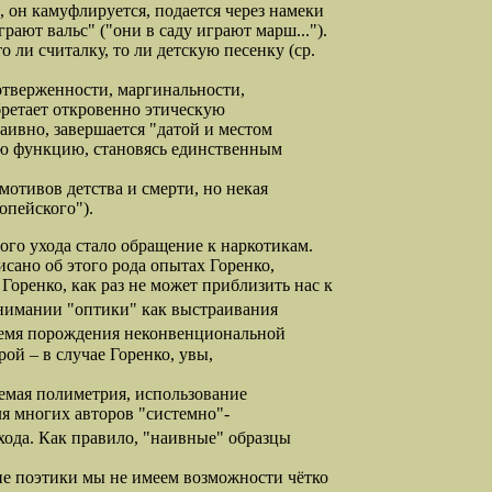
, он камуфлируется, подается через намеки
грают вальс" ("они в саду играют марш...").
 ли считалку, то ли детскую песенку (ср.
тверженности, маргинальности,
бретает откровенно этическую
аивно, завершается "датой и местом
вую функцию, становясь единственным
отивов детства и смерти, но некая
опейского").
го ухода стало обращение к наркотикам.
исано об этого рода опытах Горенко,
Горенко, как раз не может приблизить нас к
онимании "оптики" как выстраивания
ремя порождения неконвенциональной
ой – в случае Горенко, увы,
емая полиметрия, использование
ля многих авторов "системно"-
хода. Как правило, "наивные" образцы
е поэтики мы не имеем возможности чётко