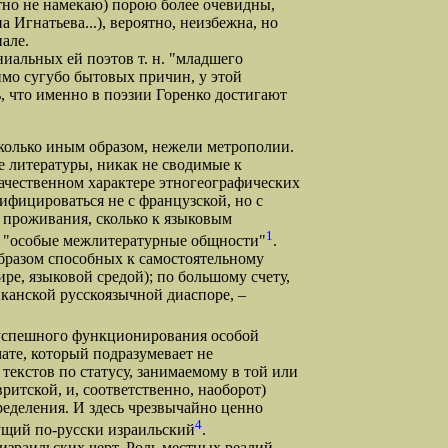
тно не намекаю) порою более очевидны,
гнатьева...), вероятно, неизбежна, но
иале.
иальных ей поэтов т. н. "младшего
имо сугубо бытовых причин, у этой
, что именно в поэзии Горенко достигают
олько иным образом, нежели метрополии.
е литературы, никак не сводимые к
ачественном характере этногеографических
ифицироваться не с французской, но с
у проживания, сколько к языковым
1
к "особые межлитературные общности"
.
образом способных к самостоятельному
е, языковой средой); по большому счету,
иканской русскоязычной диаспоре, –
успешного функционирования особой
ате, который подразумевает не
екстов по статусу, занимаемому в той или
ритской, и, соответственно, наоборот)
еделения. И здесь чрезвычайно ценно
4
шущий по-русски израильский
.
зраильских черт. Роль местных реалий,