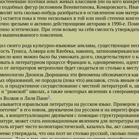
Окостеневшие поэтики иных живых классиков (ни на кого конкре
подобных фигур (вспомним Веневитинова, Комаровского, Ивана И
зволят хоть сколько-нибудь разобраться в оставленном нам матер
тается пока в тени нескольких в той или иной степени конген
таточно зрелыми и активно действующими авторами в 1990-е. Пом
нно эстетические. При этом возьму на себя смелость утверждать
я вышеназванного поколения.
своего рода культурно-языковые анклавы, существующие неск
ость Туниса, Алжира или Квебека, наконец, латиноамерикански
число коих можно было бы умножать долго, свидетельствуют о к
вовать в литературном процессе Франции и, одновременно, идент
го от литераторов метрополии будет сводиться не столько к мест
терминологии Диониза Дюришина эти феномены обозначаются ка
х образований, не породила (пока что) анклавов, столь явным 
 и продуктивное сосуществование с местной литературой и, шир
 и "рижской" школах, а также некоторых явлениях в североамер
2
он Волков и Лиля Панн
.
вается израильская литература на русском языке. Примером 
точие" в его новом, двуязычном (на русском и на иврите) форм
к, а концептуализацию двуязычия с помощью структурирования т
ературе, может стать инновационным явлением для литературы ив
ь играет чисто волюнтаристический, казалось бы, акт самоопр
оренко утверждала, что она поэт не столько русский, сколько пи
ко. Дело в том, что ее поэтика почти не имеет специфически и