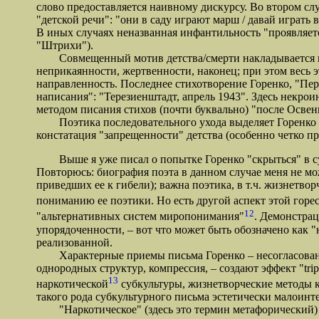
слово предоставляется наивному дискурсу. Во втором сл
"детской речи": "они в саду играют марш / давай играть в
В иных случаях неназванная инфантильность "проявляется
"Штрихи").
Совмещенный мотив детства/смерти накладывается в н
неприкаянности, жертвенности, наконец; при этом весь 
направленность. Последнее стихотворение Горенко, "Пер
написания": "Терезиенштадт, апрель 1943". Здесь некр
методом писания стихов (почти буквально) "после Освен
Поэтика последовательного ухода выделяет Горенко из п
констатация "запрещенности" детства (особенно четко п
Выше я уже писал о попытке Горенко "скрыться" в суб
Повторюсь: биография поэта в данном случае меня не мож
приведших ее к гибели); важна поэтика, в т.ч. жизнетво
пониманию ее поэтики. Но есть другой аспект этой горе
12
"альтернативных систем миропонимания"
. Демонстра
упорядоченности, – вот что может быть обозначено как "
реализованной.
Характерные приемы письма Горенко – несогласование 
однородных структур, компрессия, – создают эффект "tri
13
наркотической
субкультуры, жизнетворческие методы к
такого рода субкультурного письма эстетически малоинт
"Наркотическое" (здесь это термин метафорический) м