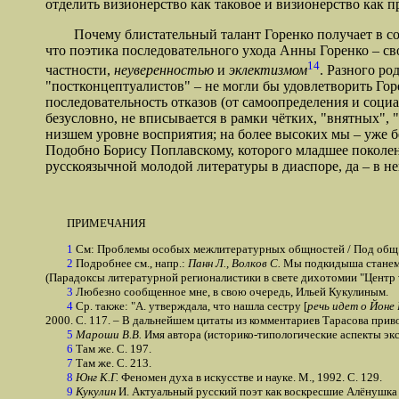
отделить визионерство как таковое и визионерство как п
Почему блистательный талант Горенко получает в совр
что поэтика последовательного ухода Анны Горенко – с
14
частности,
неуверенностью
и
эклектизмом
. Разного р
"постконцептуалистов" – не могли бы удовлетворить Гор
последовательность отказов (от самоопределения и соци
безусловно, не вписывается в рамки чётких, "внятных", "
низшем уровне восприятия; на более высоких мы – уже бе
Подобно Борису Поплавскому, которого младшее поколе
русскоязычной молодой литературы в диаспоре, да – в не
ПРИМЕЧАНИЯ
1
См: Проблемы особых межлитературных общностей / Под общ. 
2
Подробнее см., напр.:
Панн Л., Волков С.
Мы подкидыша станем ка
(Парадоксы литературной регионалистики в свете дихотомии "Центр vs
3
Любезно сообщенное мне, в свою очередь, Ильей Кукулиным.
4
Ср. также: "А. утверждала, что нашла сестру [
речь идет о Йоне 
2000. С. 117. – В дальнейшем цитаты из комментариев Тарасова прив
5
Мароши В.В.
Имя автора (историко-типологические аспекты экс
6
Там же. С. 197.
7
Там же. С. 213.
8
Юнг К.Г.
Феномен духа в искусстве и науке. М., 1992. С. 129.
9
Кукулин
И. Актуальный русский поэт как воскресшие Алёнушка и