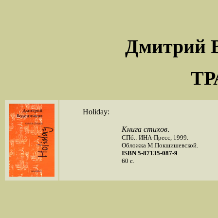
Дмитрий
ТР
Holiday:
Книга стихов
.
СПб.: ИНА-Пресс, 1999.
Обложка М.Покшишевской.
ISBN 5-87135-087-9
60 с.